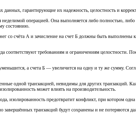
ах данных, гарантирующие их надежность, целостность и коррек
ся неделимой операцией. Она выполняется либо полностью, либо н
ому состоянию.
енег со счёта А и зачисление на счет Б должны быть выполнены к
гда соответствуют требованиям и ограничениям целостности. Пос
меньшится, а счета Б — увеличится на одну и ту же сумму. Согл
ные одной транзакцией, невидимы для других транзакций. Каж
 изолированность может влиять на производительность.
ода, изолированность предотвратит конфликт, при котором одна
но завершённых транзакций будут сохранены и не потеряются да