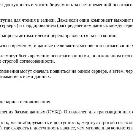
ет доступность и масштабируемость за счет временной несогла
ступна для чтения и записи. Даже если один компонент выходит
 серверы) и шардированием (распределением данных между серв
, запросы автоматически перенаправляются на его копию.
ься со временем, и данные не являются мгновенно согласованны
е могут быть временно несогласованными, но в конечном итоге 
е строгой согласованности.
енения могут сначала появиться на одном сервере, а затем, чер
азными версиями данных.
ценариев использования.
вления базами данных (СУБД). Он идеален для транзакционных с
ость, масштабируемость и доступность, жертвуя строгой соглас
, где скорость и доступность важнее, чем мгновенная консистен