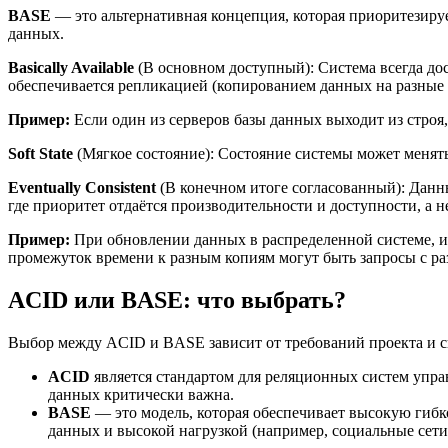
BASE
— это альтернативная концепция, которая приоритезиру
данных.
Basically Available
(В основном доступный): Система всегда до
обеспечивается репликацией (копированием данных на разные
Пример:
Если один из серверов базы данных выходит из строя
Soft State
(Мягкое состояние): Состояние системы может менят
Eventually Consistent
(В конечном итоге согласованный): Данны
где приоритет отдаётся производительности и доступности, а н
Пример:
При обновлении данных в распределенной системе, изм
промежуток времени к разным копиям могут быть запросы с р
ACID или BASE: что выбрать?
Выбор между ACID и BASE зависит от требований проекта и с
ACID
является стандартом для реляционных систем упра
данных критически важна.
BASE
— это модель, которая обеспечивает высокую гибк
данных и высокой нагрузкой (например, социальные сети)