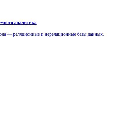
емного аналитика
дхода — реляционные и нереляционные базы данных.