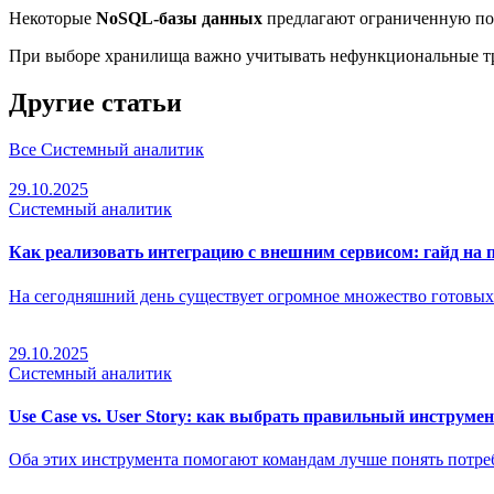
Некоторые
NoSQL-базы данных
предлагают ограниченную п
При выборе хранилища важно учитывать нефункциональные тр
Другие
статьи
Все
Системный аналитик
29.10.2025
Системный аналитик
Как реализовать интеграцию с внешним сервисом: гайд на
На сегодняшний день существует огромное множество готовых
29.10.2025
Системный аналитик
Use Case vs. User Story: как выбрать правильный инструмен
Оба этих инструмента помогают командам лучше понять потре