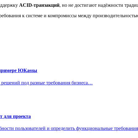
оддержку
ACID-транзакций
, но не достигают надёжности тра
ебования к системе и компромиссы между производительностью
 примере ЮКаssы
 решений под разные требования бизнеса…
т для проекта
бности пользователей и определить функциональные требовани