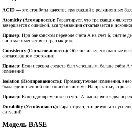
ACID
— это атрибуты качества транзакций в реляционных баз
Atomicity (Атомарность):
Гарантирует, что транзакция являет
завершается с ошибкой, вся транзакция откатывается к исходн
Пример:
При банковском переводе счёта А на счёт Б, снятие д
система отменяет всю транзакцию.
Consistency (Согласованность):
Обеспечивает, что данные все
согласованном состоянии.
Пример:
Если перевод средств был успешным, баланс счёта А у
изменений.
Isolation (Изолированность):
Промежуточные изменения, внесен
была единственной операцией в системе. На практике, строгая
Пример:
Если одновременно со счёта А выполняется два перев
Durability (Устойчивость):
Гарантирует, что результаты успеш
ситуаций.
Модель BASE